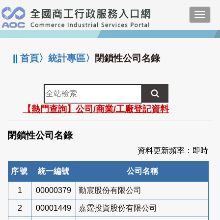
跳
Toggl
到
navig
主
:::
要
內
||
首頁
〉
統計專區
〉
閉鎖性公司名錄
容
全
站
【熱門查詢】公司/商業/工廠登記資料
檢
索
閉鎖性公司名錄
資料更新頻率：即時
序號
統一編號
公司名稱
1
00000379
勤宸股份有限公司
2
00001449
嘉霆投資股份有限公司