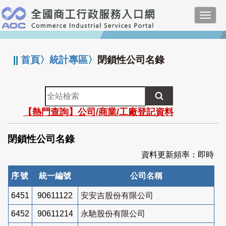
跳
Toggl
到
navig
主
:::
要
內
||
首頁
〉
統計專區
〉
閉鎖性公司名錄
容
全
站
【熱門查詢】公司/商業/工廠登記資料
檢
索
閉鎖性公司名錄
資料更新頻率：即時
序號
統一編號
公司名稱
6451
90611122
安安吉股份有限公司
6452
90611214
永馳股份有限公司