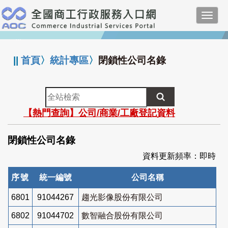
跳
Toggl
到
navig
主
:::
要
內
||
首頁
〉
統計專區
〉
閉鎖性公司名錄
容
全
站
【熱門查詢】公司/商業/工廠登記資料
檢
索
閉鎖性公司名錄
資料更新頻率：即時
序號
統一編號
公司名稱
6801
91044267
趨光影像股份有限公司
6802
91044702
數智融合股份有限公司