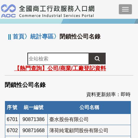
跳
Toggl
到
navig
主
:::
要
內
||
首頁
〉
統計專區
〉
閉鎖性公司名錄
容
全
站
【熱門查詢】公司/商業/工廠登記資料
檢
索
閉鎖性公司名錄
資料更新頻率：即時
序號
統一編號
公司名稱
6701
90871386
臺水股份有限公司
6702
90871668
薄荷純電顧問股份有限公司