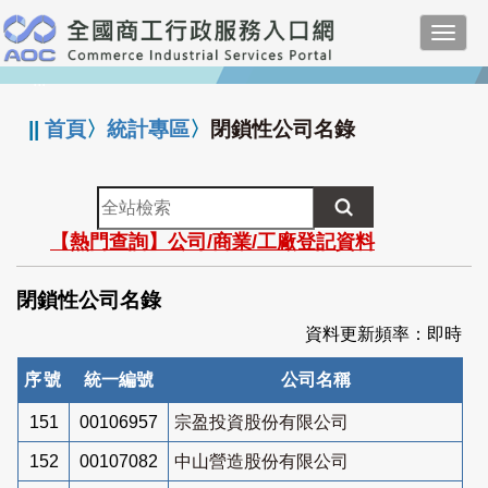
跳
Toggl
到
navig
主
:::
要
內
||
首頁
〉
統計專區
〉
閉鎖性公司名錄
容
全
站
【熱門查詢】公司/商業/工廠登記資料
檢
索
閉鎖性公司名錄
資料更新頻率：即時
序號
統一編號
公司名稱
151
00106957
宗盈投資股份有限公司
152
00107082
中山營造股份有限公司