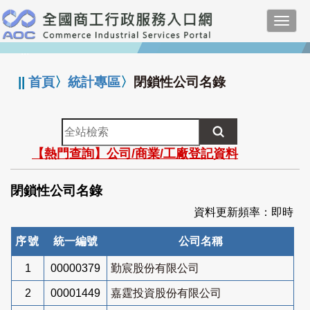
跳
Toggl
到
navig
主
:::
要
內
||
首頁
〉
統計專區
〉
閉鎖性公司名錄
容
全
站
【熱門查詢】公司/商業/工廠登記資料
檢
索
閉鎖性公司名錄
資料更新頻率：即時
序號
統一編號
公司名稱
1
00000379
勤宸股份有限公司
2
00001449
嘉霆投資股份有限公司