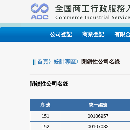
跳
到
主
要
內
公司登記
商業登記
有限
容
:::
||
首頁
〉
統計專區
〉
閉鎖性公司名錄
閉鎖性公司名錄
序號
統一編號
151
00106957
152
00107082