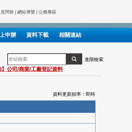
常見問答
|
網站導覽
|
公務專區
上申辦
資料下載
相關連結
全
進階檢索
站
】公司/商業/工廠登記資料
檢
索
資料更新頻率：即時