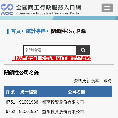
跳
Toggl
到
navig
主
:::
要
內
||
首頁
〉
統計專區
〉
閉鎖性公司名錄
容
全
站
【熱門查詢】公司/商業/工廠登記資料
檢
索
閉鎖性公司名錄
資料更新頻率：即時
序號
統一編號
公司名稱
6751
91001936
業亨投資股份有限公司
6752
91001957
益永投資股份有限公司