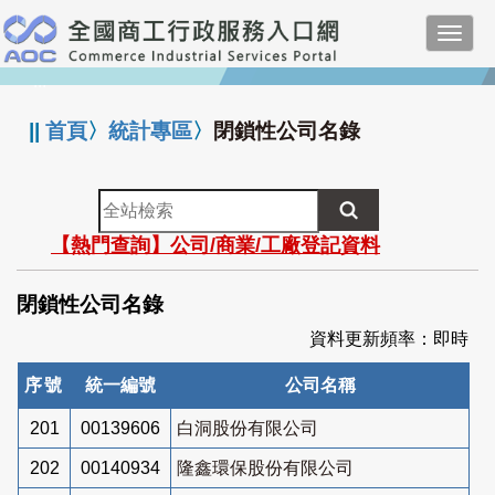
跳
Toggl
到
navig
主
:::
要
內
||
首頁
〉
統計專區
〉
閉鎖性公司名錄
容
全
站
【熱門查詢】公司/商業/工廠登記資料
檢
索
閉鎖性公司名錄
資料更新頻率：即時
序號
統一編號
公司名稱
201
00139606
白洞股份有限公司
202
00140934
隆鑫環保股份有限公司