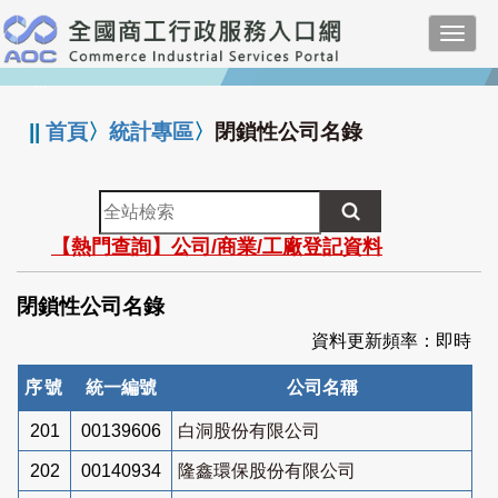
跳
Toggl
到
navig
主
:::
要
內
||
首頁
〉
統計專區
〉
閉鎖性公司名錄
容
全
站
【熱門查詢】公司/商業/工廠登記資料
檢
索
閉鎖性公司名錄
資料更新頻率：即時
序號
統一編號
公司名稱
201
00139606
白洞股份有限公司
202
00140934
隆鑫環保股份有限公司