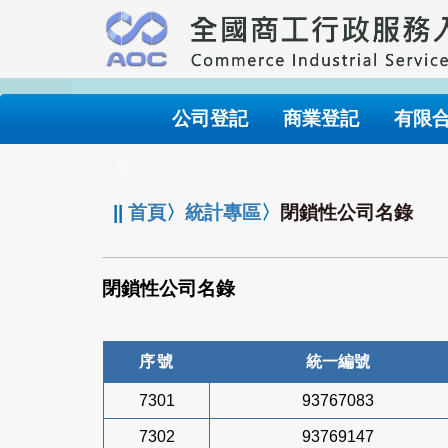
跳
到
主
要
內
公司登記
商業登記
有限
容
:::
||
首頁
〉
統計專區
〉
閉鎖性公司名錄
閉鎖性公司名錄
序號
統一編號
7301
93767083
7302
93769147