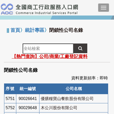
跳
Toggl
到
navig
主
:::
要
內
||
首頁
〉
統計專區
〉
閉鎖性公司名錄
容
全
站
【熱門查詢】公司/商業/工廠登記資料
檢
索
閉鎖性公司名錄
資料更新頻率：即時
序號
統一編號
公司名稱
5751
90026641
優膳糧寶山餐飲股份有限公司
5752
90029648
木公川股份有限公司