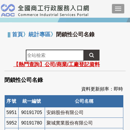
跳
Toggl
到
navig
主
:::
要
內
||
首頁
〉
統計專區
〉
閉鎖性公司名錄
容
全
站
【熱門查詢】公司/商業/工廠登記資料
檢
索
閉鎖性公司名錄
資料更新頻率：即時
序號
統一編號
公司名稱
5951
90191705
安錦股份有限公司
5952
90191780
聚城實業股份有限公司