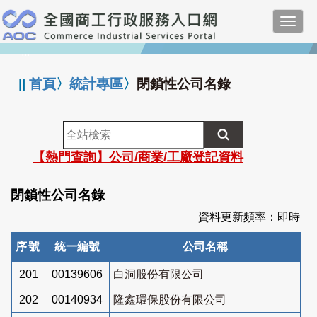
跳
Toggl
到
navig
主
:::
要
內
||
首頁
〉
統計專區
〉
閉鎖性公司名錄
容
全
站
【熱門查詢】公司/商業/工廠登記資料
檢
索
閉鎖性公司名錄
資料更新頻率：即時
序號
統一編號
公司名稱
201
00139606
白洞股份有限公司
202
00140934
隆鑫環保股份有限公司