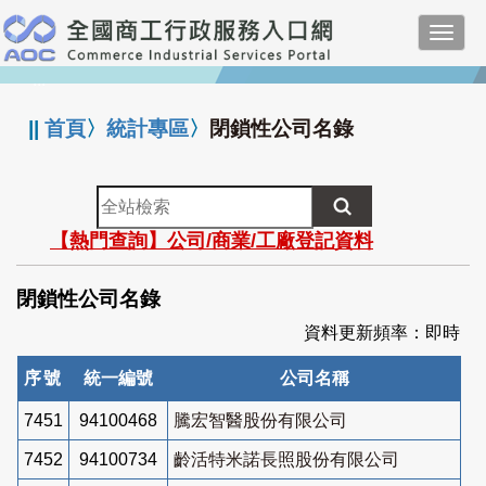
跳
Toggl
到
navig
主
:::
要
內
||
首頁
〉
統計專區
〉
閉鎖性公司名錄
容
全
站
【熱門查詢】公司/商業/工廠登記資料
檢
索
閉鎖性公司名錄
資料更新頻率：即時
序號
統一編號
公司名稱
7451
94100468
騰宏智醫股份有限公司
7452
94100734
齡活特米諾長照股份有限公司