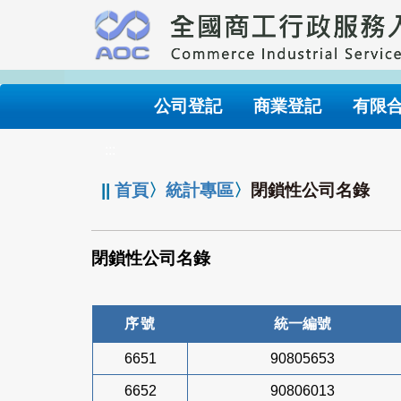
跳
到
主
要
內
公司登記
商業登記
有限
容
:::
||
首頁
〉
統計專區
〉
閉鎖性公司名錄
閉鎖性公司名錄
序號
統一編號
6651
90805653
6652
90806013