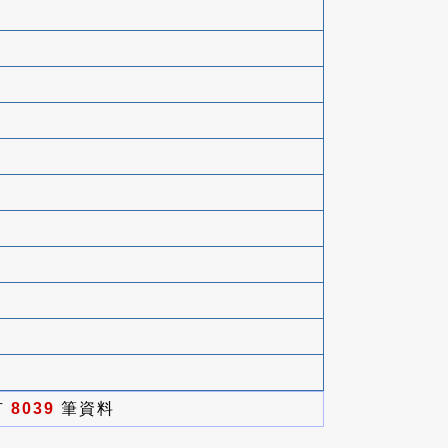
有
8039
筆資料