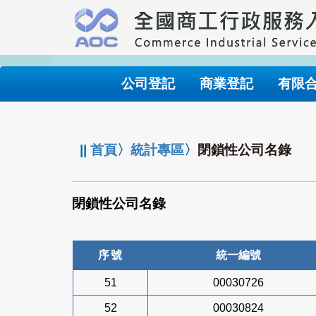
跳
到
主
要
內
公司登記
商業登記
有限
容
:::
||
首頁
〉
統計專區
〉
閉鎖性公司名錄
閉鎖性公司名錄
序號
統一編號
51
00030726
52
00030824