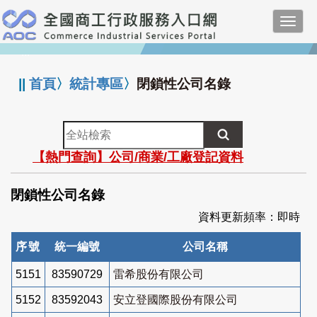
跳
Toggl
到
navig
主
:::
要
內
||
首頁
〉
統計專區
〉
閉鎖性公司名錄
容
全
站
【熱門查詢】公司/商業/工廠登記資料
檢
索
閉鎖性公司名錄
資料更新頻率：即時
序號
統一編號
公司名稱
5151
83590729
雷希股份有限公司
5152
83592043
安立登國際股份有限公司