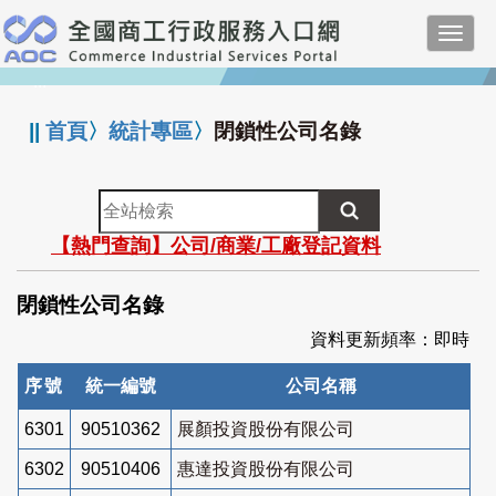
跳
Toggl
到
navig
主
:::
要
內
||
首頁
〉
統計專區
〉
閉鎖性公司名錄
容
全
站
【熱門查詢】公司/商業/工廠登記資料
檢
索
閉鎖性公司名錄
資料更新頻率：即時
序號
統一編號
公司名稱
6301
90510362
展顏投資股份有限公司
6302
90510406
惠達投資股份有限公司