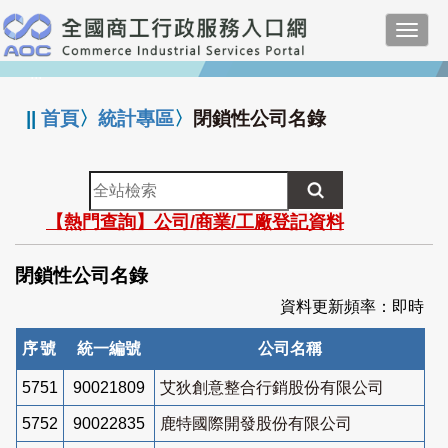
跳
Toggl
到
navig
主
:::
要
內
||
首頁
〉
統計專區
〉
閉鎖性公司名錄
容
全
站
【熱門查詢】公司/商業/工廠登記資料
檢
索
閉鎖性公司名錄
資料更新頻率：即時
序號
統一編號
公司名稱
5751
90021809
艾狄創意整合行銷股份有限公司
5752
90022835
鹿特國際開發股份有限公司