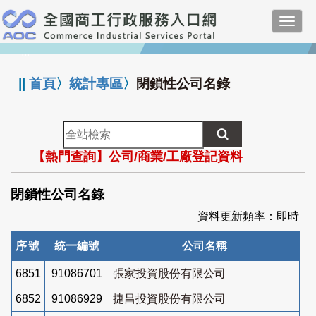
跳
Toggl
到
navig
主
:::
要
內
||
首頁
〉
統計專區
〉
閉鎖性公司名錄
容
全
站
【熱門查詢】公司/商業/工廠登記資料
檢
索
閉鎖性公司名錄
資料更新頻率：即時
序號
統一編號
公司名稱
6851
91086701
張家投資股份有限公司
6852
91086929
捷昌投資股份有限公司