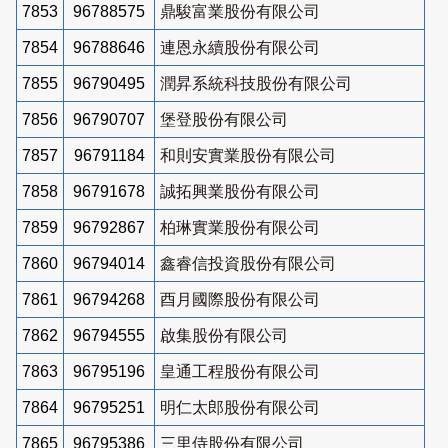
7853
96788575
鼎駿富業股份有限公司
7854
96788646
連恩永續股份有限公司
7855
96790495
潤昇系統科技股份有限公司
7856
96790707
堡登股份有限公司
7857
96791184
和則安實業股份有限公司
7858
96791678
誠拓興業股份有限公司
7859
96792867
柏琳實業股份有限公司
7860
96794014
鑫睿信投資股份有限公司
7861
96794268
酉月國際股份有限公司
7862
96794555
啟集股份有限公司
7863
96795196
皇通工程股份有限公司
7864
96795251
明仁太郎股份有限公司
7865
96795386
三里侍股份有限公司