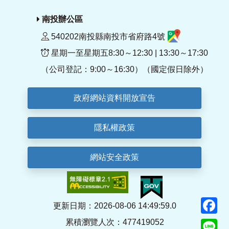
南投辦公區
540202南投縣南投市省府路4號
星期一至星期五8:30～12:30 | 13:30～17:30
（公司登記：9:00～16:30）（國定假日除外）
政府網站資料開放宣告
隱私權政策
網站安全政策
F
更新日期：2026-08-06 14:49:59.0
累積瀏覽人次：477419052
Li