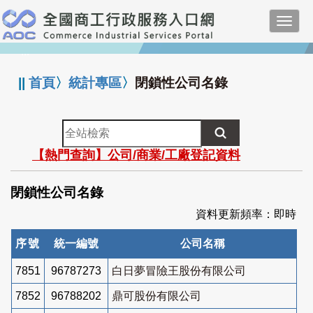
跳
Toggl
到
navig
主
:::
要
內
||
首頁
〉
統計專區
〉
閉鎖性公司名錄
容
全
站
【熱門查詢】公司/商業/工廠登記資料
檢
索
閉鎖性公司名錄
資料更新頻率：即時
序號
統一編號
公司名稱
7851
96787273
白日夢冒險王股份有限公司
7852
96788202
鼎可股份有限公司