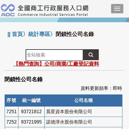
跳
Toggl
到
navig
主
:::
要
內
||
首頁
〉
統計專區
〉
閉鎖性公司名錄
容
全
站
【熱門查詢】公司/商業/工廠登記資料
檢
索
閉鎖性公司名錄
資料更新頻率：即時
序號
統一編號
公司名稱
7251
93721812
晨星資本股份有限公司
7252
93721995
諾德淨水股份有限公司