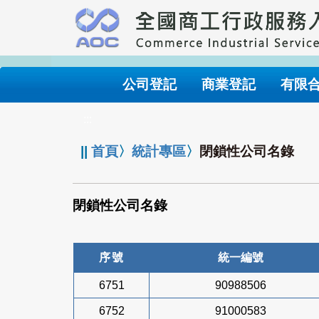
跳
到
主
要
內
公司登記
商業登記
有限
容
:::
||
首頁
〉
統計專區
〉
閉鎖性公司名錄
閉鎖性公司名錄
序號
統一編號
6751
90988506
6752
91000583