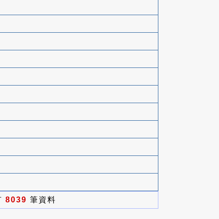
有
8039
筆資料