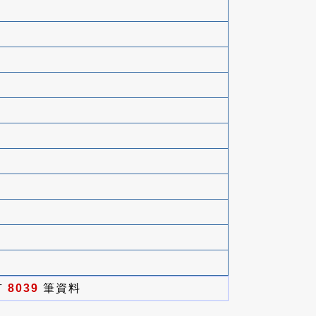
有
8039
筆資料