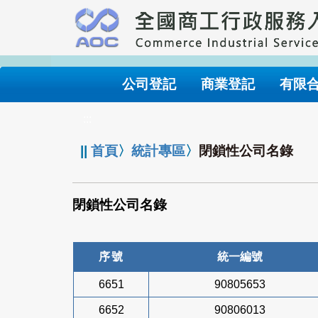
跳
到
主
要
內
公司登記
商業登記
有限
容
:::
||
首頁
〉
統計專區
〉
閉鎖性公司名錄
閉鎖性公司名錄
序號
統一編號
6651
90805653
6652
90806013