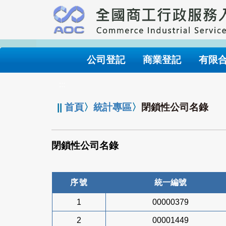
跳
到
主
要
內
公司登記
商業登記
有限
容
:::
||
首頁
〉
統計專區
〉
閉鎖性公司名錄
閉鎖性公司名錄
序號
統一編號
1
00000379
2
00001449