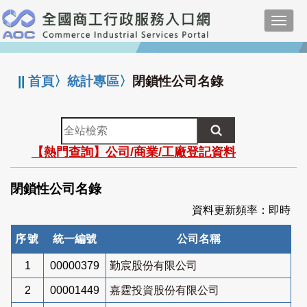
跳
Toggl
到
navig
主
:::
要
內
||
首頁
〉
統計專區
〉
閉鎖性公司名錄
容
全
站
【熱門查詢】公司/商業/工廠登記資料
檢
索
閉鎖性公司名錄
資料更新頻率：即時
序號
統一編號
公司名稱
1
00000379
勤宸股份有限公司
2
00001449
嘉霆投資股份有限公司