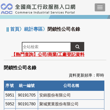
跳
Toggl
到
navig
主
:::
要
內
||
首頁
〉
統計專區
〉
閉鎖性公司名錄
容
全
站
【熱門查詢】公司/商業/工廠登記資料
檢
索
閉鎖性公司名錄
資料更新頻率：即時
序號
統一編號
公司名稱
5951
90191705
安錦股份有限公司
5952
90191780
聚城實業股份有限公司