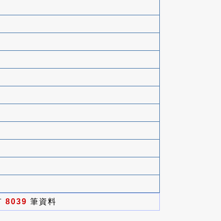
有
8039
筆資料