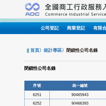
跳
到
主
要
內
公司登記
商業登記
有限
容
:::
||
首頁
〉
統計專區
〉
閉鎖性公司名錄
閉鎖性公司名錄
序號
統一編號
6251
90465943
6252
90466393