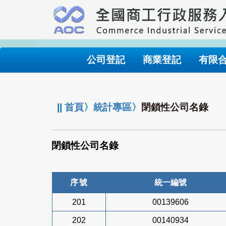
跳
到
主
要
內
公司登記
商業登記
有限
容
:::
||
首頁
〉
統計專區
〉
閉鎖性公司名錄
閉鎖性公司名錄
序號
統一編號
201
00139606
202
00140934