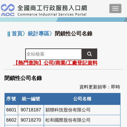
跳
Toggl
到
navig
主
:::
要
內
||
首頁
〉
統計專區
〉
閉鎖性公司名錄
容
全
站
【熱門查詢】公司/商業/工廠登記資料
檢
索
閉鎖性公司名錄
資料更新頻率：即時
序號
統一編號
公司名稱
6601
90718187
穎聯科技股份有限公司
6602
90718270
松和國際股份有限公司