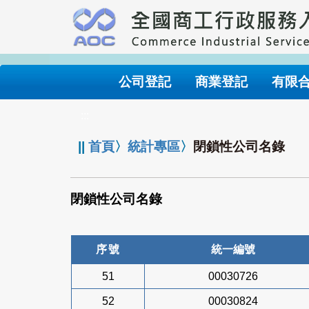
跳
到
主
要
內
公司登記
商業登記
有限
容
:::
||
首頁
〉
統計專區
〉
閉鎖性公司名錄
閉鎖性公司名錄
序號
統一編號
51
00030726
52
00030824