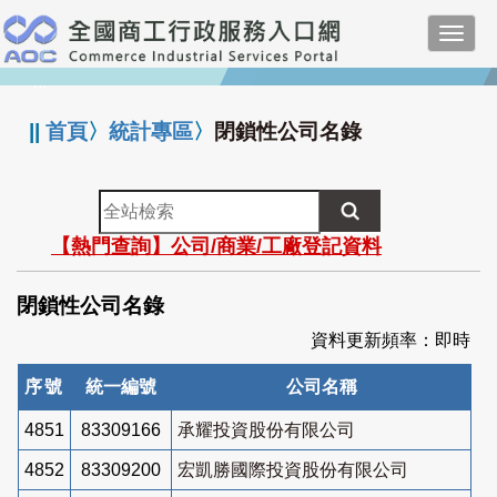
跳
Toggl
到
navig
主
:::
要
內
||
首頁
〉
統計專區
〉
閉鎖性公司名錄
容
全
站
【熱門查詢】公司/商業/工廠登記資料
檢
索
閉鎖性公司名錄
資料更新頻率：即時
序號
統一編號
公司名稱
4851
83309166
承耀投資股份有限公司
4852
83309200
宏凱勝國際投資股份有限公司