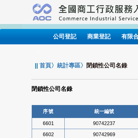
跳
到
主
要
內
公司登記
商業登記
有限
容
:::
||
首頁
〉
統計專區
〉
閉鎖性公司名錄
閉鎖性公司名錄
序號
統一編號
6601
90742237
6602
90742969