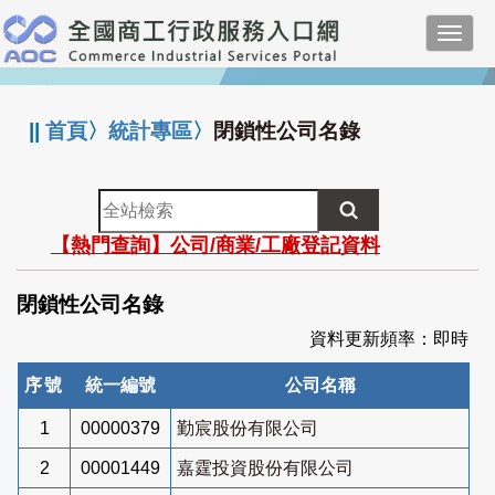
跳
Toggl
到
navig
主
:::
要
內
||
首頁
〉
統計專區
〉
閉鎖性公司名錄
容
全
站
【熱門查詢】公司/商業/工廠登記資料
檢
索
閉鎖性公司名錄
資料更新頻率：即時
序號
統一編號
公司名稱
1
00000379
勤宸股份有限公司
2
00001449
嘉霆投資股份有限公司