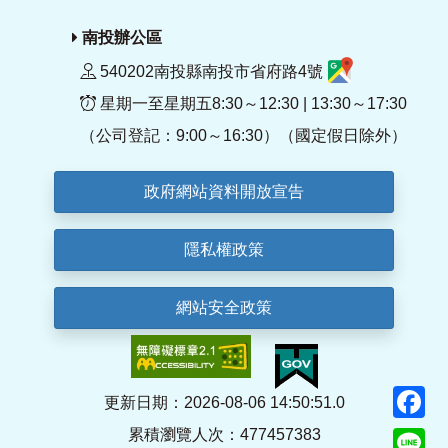
南投辦公區
540202南投縣南投市省府路4號
星期一至星期五8:30～12:30 | 13:30～17:30
（公司登記：9:00～16:30）（國定假日除外）
政府網站資料開放宣告
隱私權政策
網站安全政策
F
更新日期：2026-08-06 14:50:51.0
累積瀏覽人次：477457383
Li