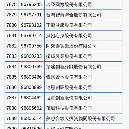
7878
96796245
瑞亞國際股份有限公司
7879
96797791
台灣智慧聯合股份有限公司
7880
96798102
正龍健康股份有限公司
7881
96799714
擁抱心身股份有限公司
7882
96799756
阿醬泰實業股份有限公司
7883
96800233
振輝興業股份有限公司
7884
96800769
預建創新綠能股份有限公司
7885
96803436
銳霖資本股份有限公司
7886
96803999
連恩創團股份有限公司
7887
96804462
恒灝創新股份有限公司
7888
96805602
茂域科技股份有限公司
7889
96806314
夢想合夥人投資顧問股份有限公司
7890
96811626
地糧股份有限公司