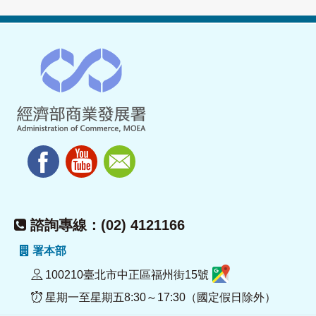
諮詢專線：(02) 4121166
署本部
100210臺北市中正區福州街15號
星期一至星期五8:30～17:30（國定假日除外）