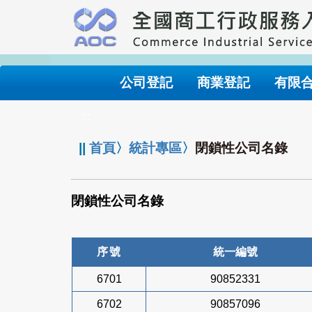
跳
到
主
要
內
公司登記
商業登記
有限
容
:::
||
首頁
〉
統計專區
〉
閉鎖性公司名錄
閉鎖性公司名錄
序號
統一編號
6701
90852331
6702
90857096