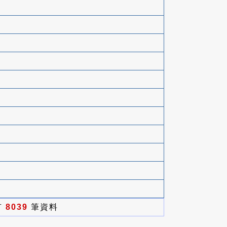
有
8039
筆資料