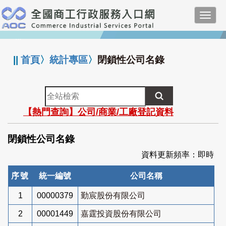
跳
Toggl
到
navig
主
:::
要
內
||
首頁
〉
統計專區
〉
閉鎖性公司名錄
容
全
站
【熱門查詢】公司/商業/工廠登記資料
檢
索
閉鎖性公司名錄
資料更新頻率：即時
序號
統一編號
公司名稱
1
00000379
勤宸股份有限公司
2
00001449
嘉霆投資股份有限公司