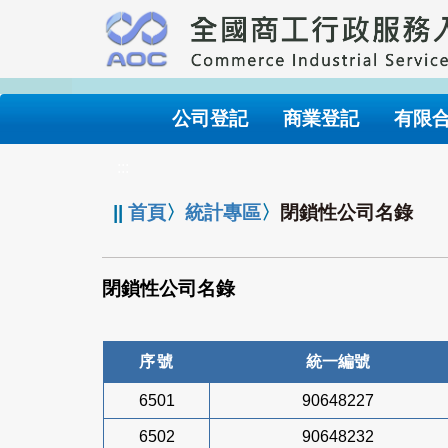
跳
到
主
要
內
公司登記
商業登記
有限
容
:::
||
首頁
〉
統計專區
〉
閉鎖性公司名錄
閉鎖性公司名錄
序號
統一編號
6501
90648227
6502
90648232