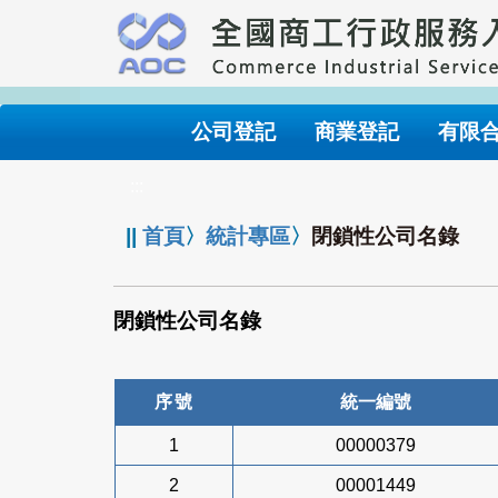
跳
到
主
要
內
公司登記
商業登記
有限
容
:::
||
首頁
〉
統計專區
〉
閉鎖性公司名錄
閉鎖性公司名錄
序號
統一編號
1
00000379
2
00001449