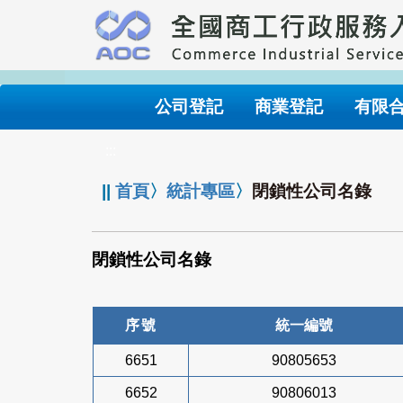
跳
到
主
要
內
公司登記
商業登記
有限
容
:::
||
首頁
〉
統計專區
〉
閉鎖性公司名錄
閉鎖性公司名錄
序號
統一編號
6651
90805653
6652
90806013