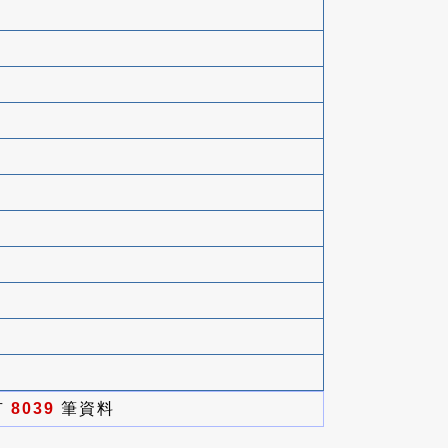
有
8039
筆資料