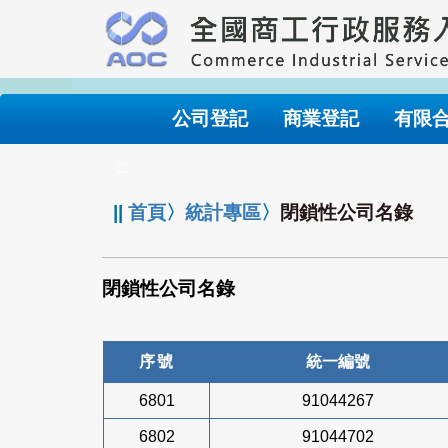
跳
到
主
要
內
公司登記
商業登記
有限
容
:::
||
首頁
〉
統計專區
〉
閉鎖性公司名錄
閉鎖性公司名錄
序號
統一編號
6801
91044267
6802
91044702