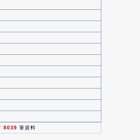
有
8039
筆資料