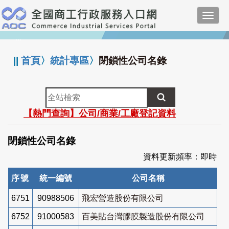
跳
Toggl
到
navig
主
:::
要
內
||
首頁
〉
統計專區
〉
閉鎖性公司名錄
容
全
站
【熱門查詢】公司/商業/工廠登記資料
檢
索
閉鎖性公司名錄
資料更新頻率：即時
序號
統一編號
公司名稱
6751
90988506
飛宏營造股份有限公司
6752
91000583
百美貼台灣膠膜製造股份有限公司