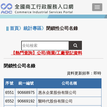
跳
Toggl
到
navig
主
:::
要
內
||
首頁
〉
統計專區
〉
閉鎖性公司名錄
容
全
站
【熱門查詢】公司/商業/工廠登記資料
檢
索
閉鎖性公司名錄
資料更新頻率：即時
序號
統一編號
公司名稱
6551
90668975
惠永企業股份有限公司
6552
90669192
醫時代股份有限公司