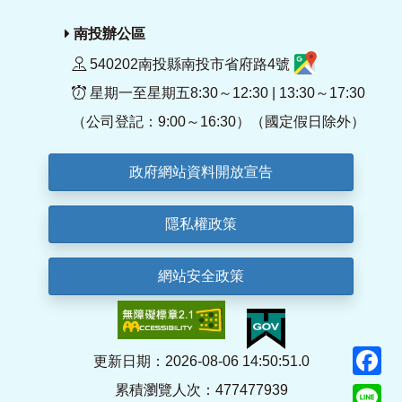
南投辦公區
540202南投縣南投市省府路4號
星期一至星期五8:30～12:30 | 13:30～17:30
（公司登記：9:00～16:30）（國定假日除外）
政府網站資料開放宣告
隱私權政策
網站安全政策
F
更新日期：2026-08-06 14:50:51.0
累積瀏覽人次：477477939
Li