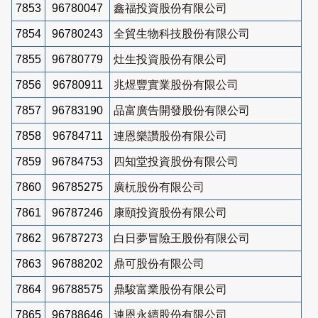
7853
96780047
鑫福投資股份有限公司
7854
96780243
全貿生物科技股份有限公司
7855
96780779
灶生投資股份有限公司
7856
96780911
兆煜豐實業股份有限公司
7857
96783190
品富廣告開發股份有限公司
7858
96784711
連恩樂讚股份有限公司
7859
96784753
四知堂投資股份有限公司
7860
96785275
廣杬股份有限公司
7861
96787246
康頤投資股份有限公司
7862
96787273
白日夢冒險王股份有限公司
7863
96788202
鼎可股份有限公司
7864
96788575
鼎駿富業股份有限公司
7865
96788646
連恩永續股份有限公司