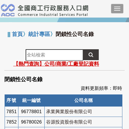
跳
Toggl
到
navig
主
:::
要
內
||
首頁
〉
統計專區
〉
閉鎖性公司名錄
容
全
站
【熱門查詢】公司/商業/工廠登記資料
檢
索
閉鎖性公司名錄
資料更新頻率：即時
序號
統一編號
公司名稱
7851
96778801
承業興業股份有限公司
7852
96780026
谷源投資股份有限公司