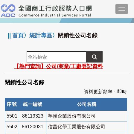
跳
Toggl
到
navig
主
:::
要
內
||
首頁
〉
統計專區
〉
閉鎖性公司名錄
容
全
站
【熱門查詢】公司/商業/工廠登記資料
檢
索
閉鎖性公司名錄
資料更新頻率：即時
序號
統一編號
公司名稱
5501
86119323
寧漢企業股份有限公司
5502
86120031
信昌化學工業股份有限公司