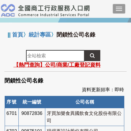
跳
Toggl
到
navig
主
:::
要
內
||
首頁
〉
統計專區
〉
閉鎖性公司名錄
容
全
站
【熱門查詢】公司/商業/工廠登記資料
檢
索
閉鎖性公司名錄
資料更新頻率：即時
序號
統一編號
公司名稱
6701
90872836
牙買加樂食異國飲食文化股份有限公
司