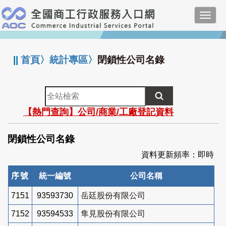
跳
Toggl
到
navig
主
:::
要
內
||
首頁
〉
統計專區
〉
閉鎖性公司名錄
容
全
站
【熱門查詢】公司/商業/工廠登記資料
檢
索
閉鎖性公司名錄
資料更新頻率：即時
序號
統一編號
公司名稱
7151
93593730
岳廷股份有限公司
7152
93594533
隼見股份有限公司