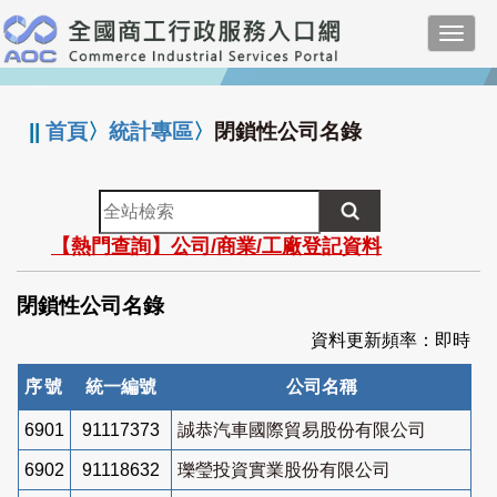
跳
Toggl
到
navig
主
:::
要
內
||
首頁
〉
統計專區
〉
閉鎖性公司名錄
容
全
站
【熱門查詢】公司/商業/工廠登記資料
檢
索
閉鎖性公司名錄
資料更新頻率：即時
序號
統一編號
公司名稱
6901
91117373
誠恭汽車國際貿易股份有限公司
6902
91118632
瓅瑩投資實業股份有限公司