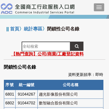
跳
Toggl
到
navig
主
:::
要
內
||
首頁
〉
統計專區
〉
閉鎖性公司名錄
容
全
站
【熱門查詢】公司/商業/工廠登記資料
檢
索
閉鎖性公司名錄
資料更新頻率：即時
序號
統一編號
公司名稱
6801
91044267
趨光影像股份有限公司
6802
91044702
數智融合股份有限公司